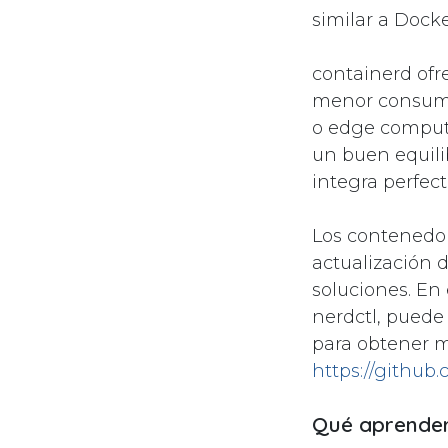
similar a Docke
containerd ofr
menor consumo 
o edge comput
un buen equili
integra perfe
Los contenedor
actualización 
soluciones. En
nerdctl, puede 
para obtener 
https://github
Qué aprende