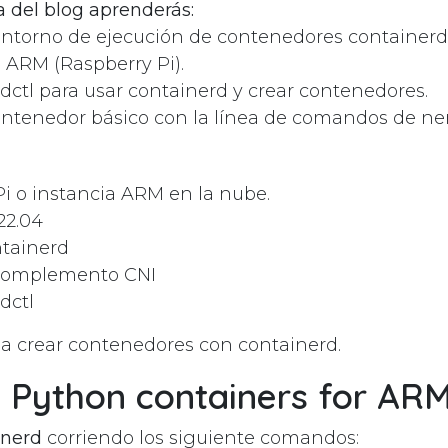
a del blog aprenderás:
 entorno de ejecución de contenedores container
s ARM (Raspberry Pi).
rdctl para usar containerd y crear contenedores.
ntenedor básico con la línea de comandos de ner
i o instancia ARM en la nube.
22.04
ntainerd
l complemento CNI
dctl
a crear contenedores con containerd.
g Python containers for AR
inerd
corriendo los siguiente comandos: