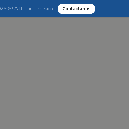
02 50537711
inicie sesión
Contáctanos