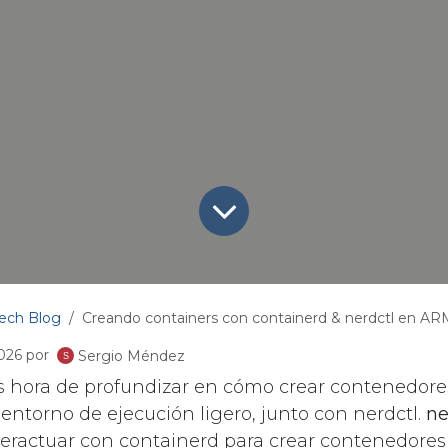
ech Blog
Creando containers con containerd & nerdctl en AR
2026
por
Sergio Méndez
Es hora de profundizar en cómo crear contenedore
 entorno de ejecución ligero, junto con nerdctl.
ne
nteractuar con containerd para crear contenedore