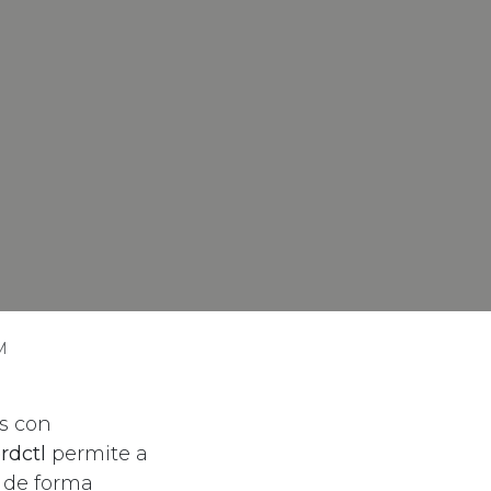
M
s con
rdctl
permite a
s de forma