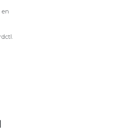
d en
dctl.
M