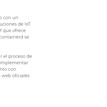
ro con un
uciones de IoT
 que ofrece
containerd se
r el proceso de
l implementar
unto con
 web oficiales