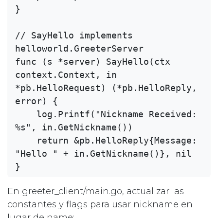
}

// SayHello implements 
helloworld.GreeterServer

func (s *server) SayHello(ctx 
context.Context, in 
*pb.HelloRequest) (*pb.HelloReply, 
error) {

    log.Printf("Nickname Received: 
%s", in.GetNickname())

    return &pb.HelloReply{Message: 
"Hello " + in.GetNickname()}, nil

En greeter_client/main.go, actualizar las
constantes y flags para usar nickname en
lugar de name: