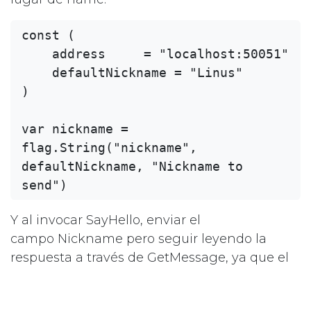
const (

    address     = "localhost:50051"

    defaultNickname = "Linus"

)

var nickname = 
flag.String("nickname", 
defaultNickname, "Nickname to 
Y al invocar SayHello, enviar el
campo Nickname pero seguir leyendo la
respuesta a través de GetMessage, ya que el
mensaje de respuesta no fue modificado: