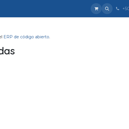
Blog
Eventos
Foro
About
+5
el
ERP de código abierto
.
adas