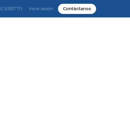
02 50537711
inicie sesión
Contáctanos