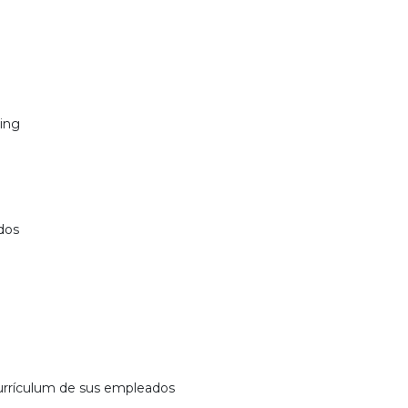
ning
ados
 currículum de sus empleados