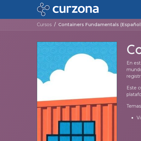
Ir al contenido
Inicio
Cursos
Cursos
Containers Fundamentals (Español
Co
En est
mundo 
regist
Este c
plataf
Temas 
Vi