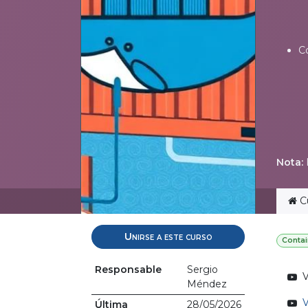
C
Nota:
I
C
Unirse a este curso
Contai
Responsable
Sergio
V
Méndez
V
Última
28/05/2026