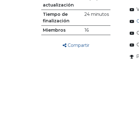
actualización
V
Tiempo de
24 minutos
finalización
C
Miembros
16
C
C
Compartir
P