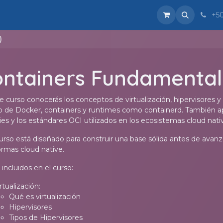
Blog
Eventos
Foro
About
+5
)
ntainers Fundamental
e curso conocerás los conceptos de virtualización, hipervisores y 
de Docker, containers y runtimes como containerd. También a
ries y los estándares OCI utilizados en los ecosistemas cloud na
urso está diseñado para construir una base sólida antes de ava
ormas cloud native.
incluidos en el curso:
rtualización:
Qué es virtualización
Hipervisores
Tipos de Hipervisores