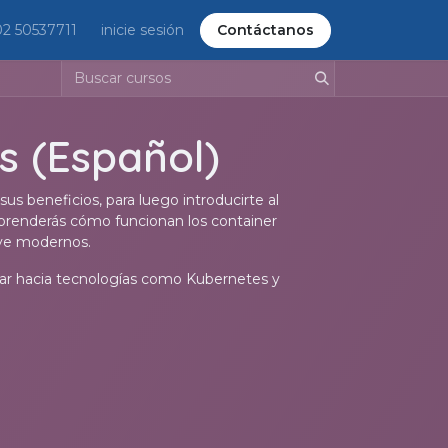
02 50537711
inicie sesión
Contáctanos
s (Español)
sus beneficios, para luego introducirte al
prenderás cómo funcionan los container
tive modernos.
nzar hacia tecnologías como Kubernetes y